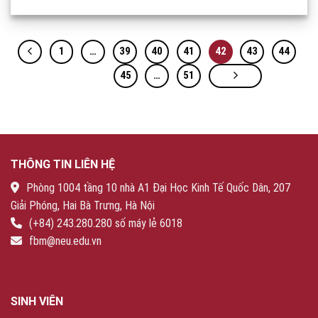
1
…
39
40
41
42
43
44
45
…
51
THÔNG TIN LIÊN HỆ
Phòng 1004 tầng 10 nhà A1 Đại Học Kinh Tế Quốc Dân, 207
Giải Phóng, Hai Bà Trưng, Hà Nội
(+84) 243.280.280 số máy lẻ 6018
fbm@neu.edu.vn
SINH VIÊN