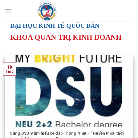
Skip
to
content
ĐẠI HỌC KINH TẾ QUỐC DÂN
KHOA QUẢN TRỊ KINH DOANH
19
Th12
Cùng DSU 9 tìm hiểu xe đạp Thống Nhất – “Huyền thoại thời