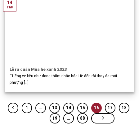
14
Th8
Lễ ra quân Mùa hè xanh 2023
“Tiếng ve kêu như đang thầm nhắc bảo Hè đến rồi thay áo mới
phượng [...]
1
…
13
14
15
16
17
18
19
…
88