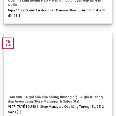
Quản trị kinh doanh NEU – DSU đi học chuyển tiếp tại Hàn
Quốc
Ngày 11.8 vừa qua, tại khách sạn Daewoo, Khoa Quản trị kinh doanh
đã tổ [...]
15
Th8
Tam Sơn – Ngôi nhà của những thương hiệu & giá trị sống
đẹp tuyển dụng Store Manager & Sales Staff
VỊ TRÍ TUYỂN DỤNG 1. Store Manager / Cửa hàng Trưởng (SL: 05) 2.
Sales [...]