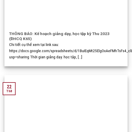
THÔNG BÁO: Kế hoạch giảng dạy, học tập kỳ Thu 2023
(ĐHCQ K65)
Chi tiết cụ thể xem tại link sau:
https://docs.google.com/spreadsheets/d/1BuIEqMt25ElgOxAeFMhTsFs4_cl
usp=sharing Thời gian giảng dạy. học tập, [...]
22
Th8