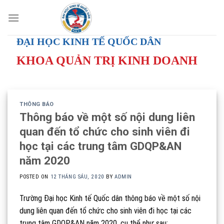
Skip
to
content
ĐẠI HỌC KINH TẾ QUỐC DÂN
KHOA QUẢN TRỊ KINH DOANH
THÔNG BÁO
Thông báo về một số nội dung liên
quan đến tổ chức cho sinh viên đi
học tại các trung tâm GDQP&AN
năm 2020
POSTED ON
12 THÁNG SÁU, 2020
BY
ADMIN
Trường Đại học Kinh tế Quốc dân thông báo về một số nội
dung liên quan đến tổ chức cho sinh viên đi học tại các
trung tâm GDQP&AN năm 2020, cụ thể như sau: