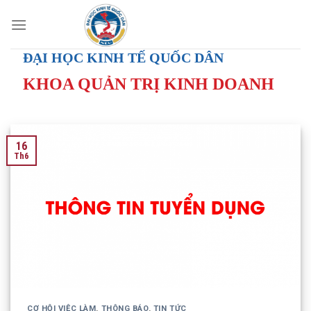
Skip
to
content
ĐẠI HỌC KINH TẾ QUỐC DÂN
KHOA QUẢN TRỊ KINH DOANH
16
Th6
CƠ HỘI VIỆC LÀM
,
THÔNG BÁO
,
TIN TỨC