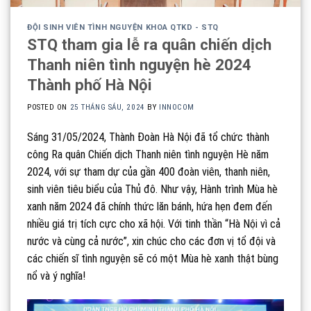
ĐỘI SINH VIÊN TÌNH NGUYỆN KHOA QTKD - STQ
STQ tham gia lễ ra quân chiến dịch
Thanh niên tình nguyện hè 2024
Thành phố Hà Nội
POSTED ON
25 THÁNG SÁU, 2024
BY
INNOCOM
Sáng 31/05/2024, Thành Đoàn Hà Nội đã tổ chức thành
công Ra quân Chiến dịch Thanh niên tình nguyện Hè năm
2024, với sự tham dự của gần 400 đoàn viên, thanh niên,
sinh viên tiêu biểu của Thủ đô. Như vậy, Hành trình Mùa hè
xanh năm 2024 đã chính thức lăn bánh, hứa hẹn đem đến
nhiều giá trị tích cực cho xã hội. Với tinh thần “Hà Nội vì cả
nước và cùng cả nước”, xin chúc cho các đơn vị tổ đội và
các chiến sĩ tình nguyện sẽ có một Mùa hè xanh thật bùng
nổ và ý nghĩa!