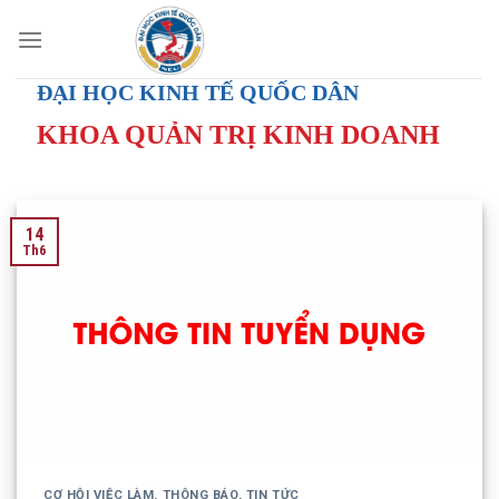
Skip
to
content
ĐẠI HỌC KINH TẾ QUỐC DÂN
KHOA QUẢN TRỊ KINH DOANH
14
Th6
CƠ HỘI VIỆC LÀM
,
THÔNG BÁO
,
TIN TỨC