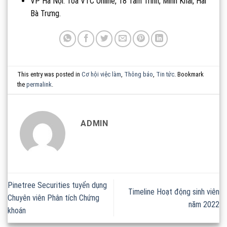
VP Hà Nội: Tòa VTC Online, 18 Tam Trinh, Minh Khai, Hai
Bà Trưng.
This entry was posted in
Cơ hội việc làm
,
Thông báo
,
Tin tức
. Bookmark
the
permalink
.
ADMIN
Pinetree Securities tuyển dụng
Timeline Hoạt động sinh viên
Chuyên viên Phân tích Chứng
năm 2022
khoán