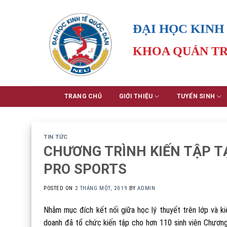
Skip
to
ĐẠI HỌC KINH
content
KHOA QUẢN TR
TRANG CHỦ
GIỚI THIỆU
TUYỂN SINH
TIN TỨC
CHƯƠNG TRÌNH KIẾN TẬP T
PRO SPORTS
POSTED ON
2 THÁNG MỘT, 2019
BY
ADMIN
Nhằm mục đích kết nối giữa học lý thuyết trên lớp và ki
doanh đã tổ chức kiến tập cho hơn 110 sinh viên Chương 