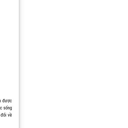
ên được
ộc sống
 đổi về