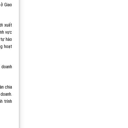
 ở Giao
ới xuất
ĩnh vực
 tự hào
ng hoạt
h doanh
àn chia
 doanh.
h trình