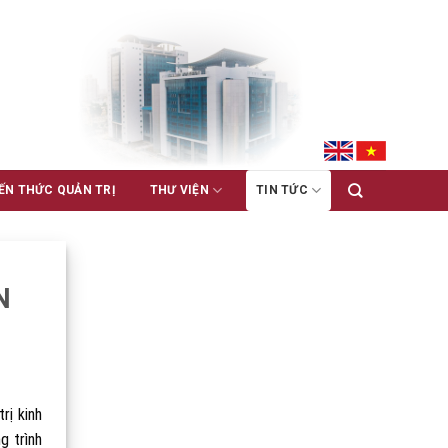
ẾN THỨC QUẢN TRỊ
THƯ VIỆN
TIN TỨC
N
rị kinh
g trình