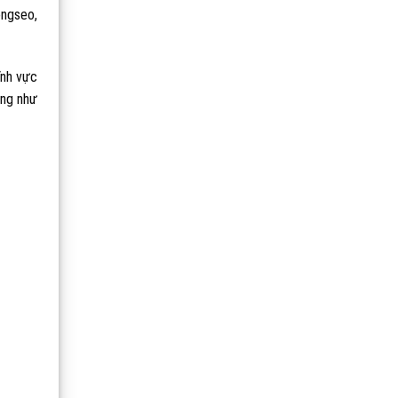
ongseo,
ĩnh vực
ũng như