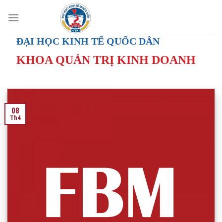
Skip
to
content
ĐẠI HỌC KINH TẾ QUỐC DÂN
KHOA QUẢN TRỊ KINH DOANH
08
Th4