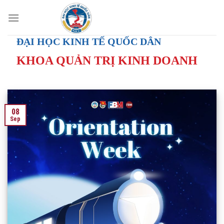
Skip
to
content
ĐẠI HỌC KINH TẾ QUỐC DÂN
KHOA QUẢN TRỊ KINH DOANH
08
Sep