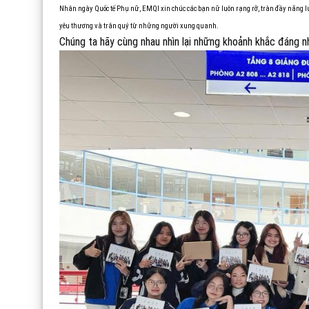
Nhân ngày Quốc tế Phụ nữ, EMQI xin chúc các bạn nữ luôn rạng rỡ, tràn đầy năng 
yêu thương và trân quý từ những người xung quanh.
Chúng ta hãy cùng nhau nhìn lại những khoảnh khắc đáng n