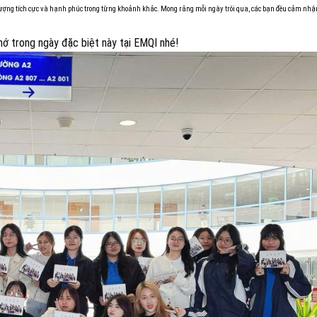
lượng tích cực và hạnh phúc trong từng khoảnh khắc. Mong rằng mỗi ngày trôi qua, các bạn đều cảm nh
hớ trong ngày đặc biệt này tại EMQI nhé!