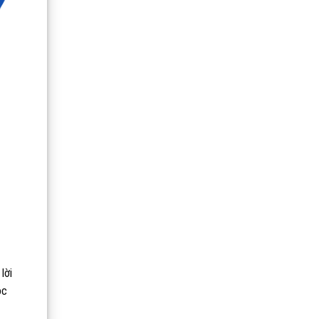
lời
ộc