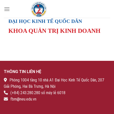
Skip
to
content
ĐẠI HỌC KINH TẾ QUỐC DÂN
KHOA QUẢN TRỊ KINH DOANH
THÔNG TIN LIÊN HỆ
Phòng 1004 tầng 10 nhà A1 Đại Học Kinh Tế Quốc Dân, 207
Giải Phóng, Hai Bà Trưng, Hà Nội
(+84) 243.280.280 số máy lẻ 6018
fbm@neu.edu.vn